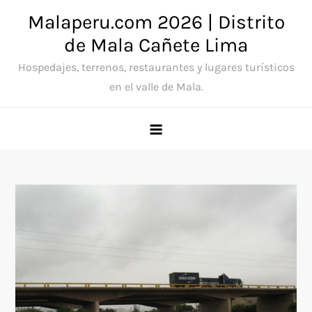
Saltar
Malaperu.com 2026 | Distrito
al
de Mala Cañete Lima
contenido
Hospedajes, terrenos, restaurantes y lugares turísticos
en el valle de Mala.