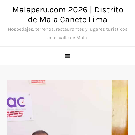
Saltar
Malaperu.com 2026 | Distrito
al
de Mala Cañete Lima
contenido
Hospedajes, terrenos, restaurantes y lugares turísticos
en el valle de Mala.