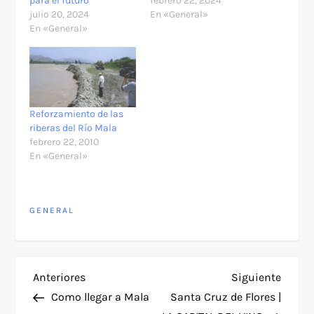
para el futuro
febrero 22, 2024
julio 20, 2024
En «General»
En «General»
Reforzamiento de las
riberas del Río Mala
febrero 22, 2010
En «General»
GENERAL
N
Entrada
Siguie
Anteriores
Siguiente
anterior
entra
Como llegar a Mala
Santa Cruz de Flores |