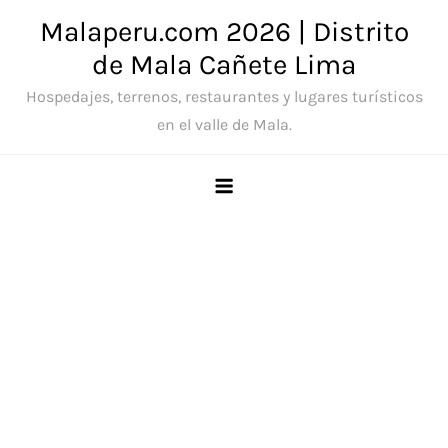
Saltar
Malaperu.com 2026 | Distrito
al
de Mala Cañete Lima
contenido
Hospedajes, terrenos, restaurantes y lugares turísticos
en el valle de Mala.