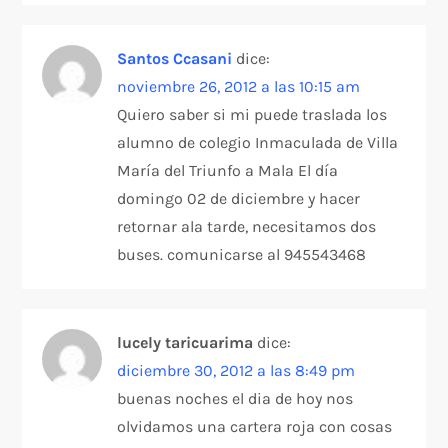
e
Santos Ccasani
dice:
e
noviembre 26, 2012 a las 10:15 am
n
Quiero saber si mi puede traslada los
alumno de colegio Inmaculada de Villa
t
María del Triunfo a Mala El día
domingo 02 de diciembre y hacer
r
retornar ala tarde, necesitamos dos
a
buses. comunicarse al 945543468
d
lucely taricuarima
dice:
a
diciembre 30, 2012 a las 8:49 pm
s
buenas noches el dia de hoy nos
olvidamos una cartera roja con cosas