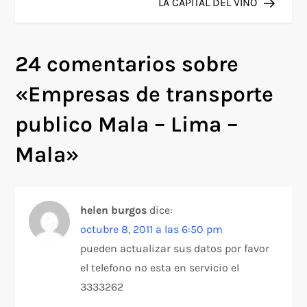
a
LA CAPITAL DEL VINO
v
24 comentarios sobre
e
«
Empresas de transporte
g
publico Mala – Lima –
a
Mala
»
c
i
helen burgos
dice:
ó
octubre 8, 2011 a las 6:50 pm
pueden actualizar sus datos por favor
n
el telefono no esta en servicio el
d
3333262