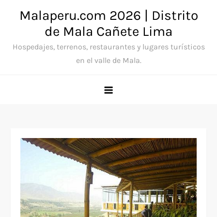
Saltar
Malaperu.com 2026 | Distrito
al
de Mala Cañete Lima
contenido
Hospedajes, terrenos, restaurantes y lugares turísticos
en el valle de Mala.