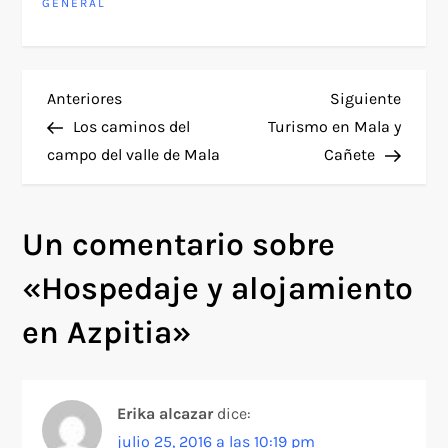
GENERAL
N
Entrada
Siguie
Anteriores
Siguiente
anterior
entra
Los caminos del
Turismo en Mala y
a
campo del valle de Mala
Cañete
v
Un comentario sobre
e
«
Hospedaje y alojamiento
g
en Azpitia
»
a
c
Erika alcazar
dice:
i
julio 25, 2016 a las 10:19 pm