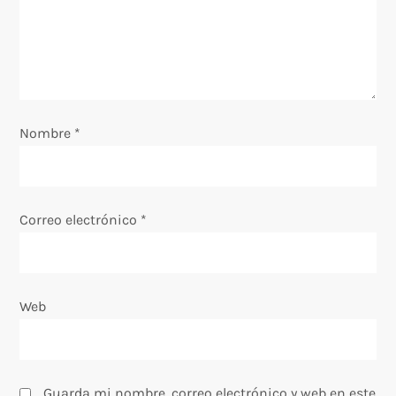
d
a
s
Nombre
*
Correo electrónico
*
Web
Guarda mi nombre, correo electrónico y web en este