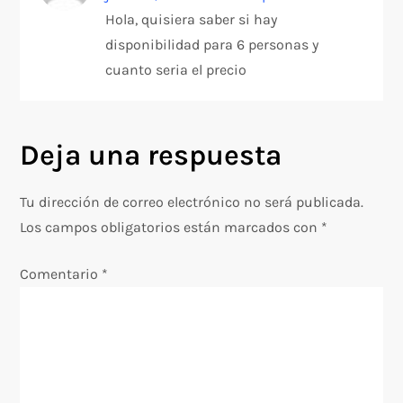
Hola, quisiera saber si hay
ó
disponibilidad para 6 personas y
n
cuanto seria el precio
d
Deja una respuesta
e
e
Tu dirección de correo electrónico no será publicada.
Los campos obligatorios están marcados con
*
n
Comentario
*
t
r
a