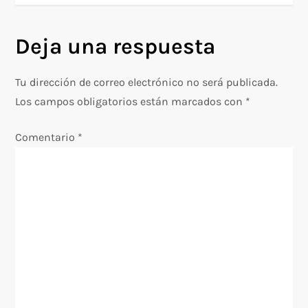
e
Deja una respuesta
g
Tu dirección de correo electrónico no será publicada.
a
Los campos obligatorios están marcados con
*
c
Comentario
*
i
ó
n
d
e