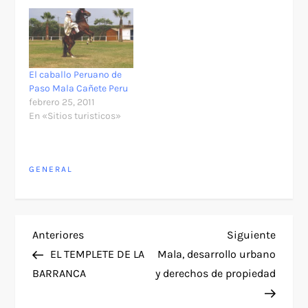
El caballo Peruano de
Paso Mala Cañete Peru
febrero 25, 2011
En «Sitios turisticos»
GENERAL
N
Entrada
Siguie
Anteriores
Siguiente
anterior
entra
EL TEMPLETE DE LA
Mala, desarrollo urbano
a
BARRANCA
y derechos de propiedad
v