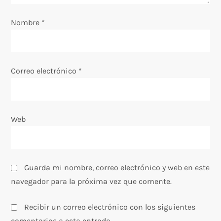
e
Nombre
*
n
t
Correo electrónico
*
r
a
Web
d
a
s
Guarda mi nombre, correo electrónico y web en este
navegador para la próxima vez que comente.
Recibir un correo electrónico con los siguientes
comentarios a esta entrada.