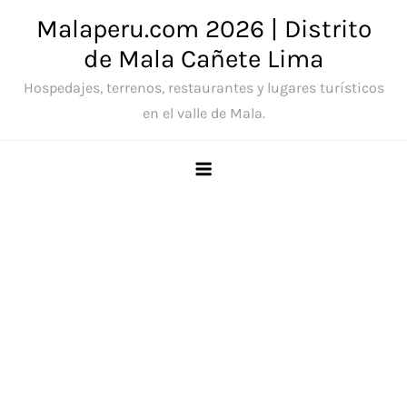
Saltar
Malaperu.com 2026 | Distrito
al
de Mala Cañete Lima
contenido
Hospedajes, terrenos, restaurantes y lugares turísticos
en el valle de Mala.