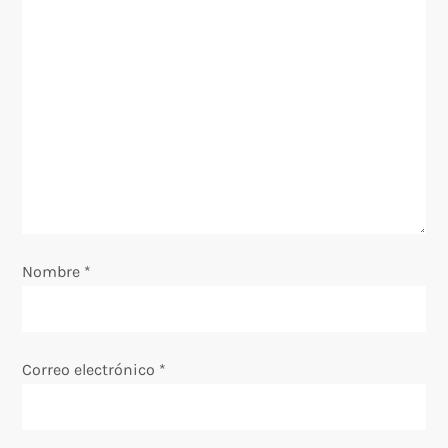
ó
n
d
e
e
n
Nombre
*
t
r
Correo electrónico
*
a