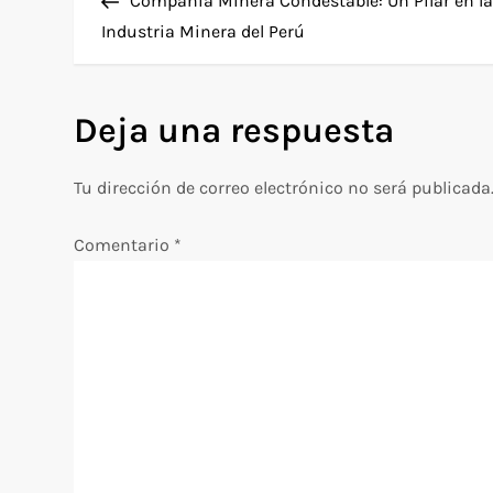
Compañía Minera Condestable: Un Pilar en l
a
Industria Minera del Perú
v
Deja una respuesta
e
g
Tu dirección de correo electrónico no será publicada
a
Comentario
*
c
i
ó
n