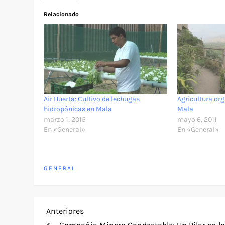
Relacionado
Air Huerta: Cultivo de lechugas
Agricultura org
hidropónicas en Mala
Mala
marzo 1, 2015
mayo 6, 2011
En «General»
En «General»
GENERAL
N
Entrada
Anteriores
anterior