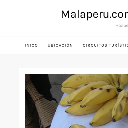
Saltar
Malaperu.com
al
contenido
Hosped
INICO
UBICACIÓN
CIRCUITOS TURÍSTI