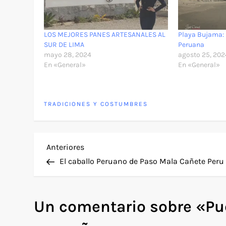
LOS MEJORES PANES ARTESANALES AL
Playa Bujama: 
SUR DE LIMA
Peruana
mayo 28, 2024
agosto 25, 202
En «General»
En «General»
TRADICIONES Y COSTUMBRES
N
Entrada
Anteriores
anterior
El caballo Peruano de Paso Mala Cañete Peru
a
v
Un comentario sobre «
Pu
e