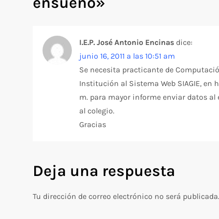
ensueño
»
g
a
I.E.P. José Antonio Encinas
dice:
junio 16, 2011 a las 10:51 am
c
Se necesita practicante de Computación
i
Institución al Sistema Web SIAGIE, en 
m. para mayor informe enviar datos al 
ó
al colegio.
Gracias
n
d
Deja una respuesta
e
Tu dirección de correo electrónico no será publicada
e