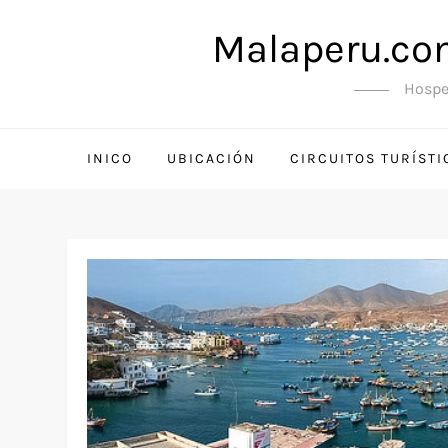
Saltar
Malaperu.com
al
contenido
Hosped
INICO
UBICACIÓN
CIRCUITOS TURÍSTI