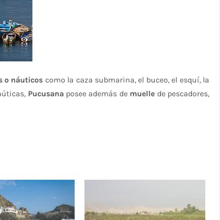
s o náuticos
como la caza submarina, el buceo, el esquí, la
aúticas,
Pucusana
posee además de
muelle
de pescadores,