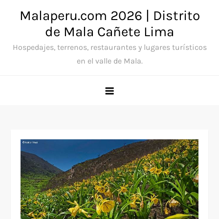
Saltar
Malaperu.com 2026 | Distrito
al
de Mala Cañete Lima
contenido
Hospedajes, terrenos, restaurantes y lugares turísticos
en el valle de Mala.