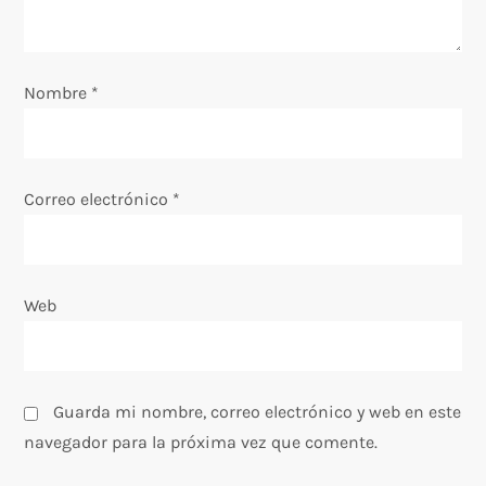
e
e
Nombre
*
n
t
Correo electrónico
*
r
a
Web
d
a
s
Guarda mi nombre, correo electrónico y web en este
navegador para la próxima vez que comente.