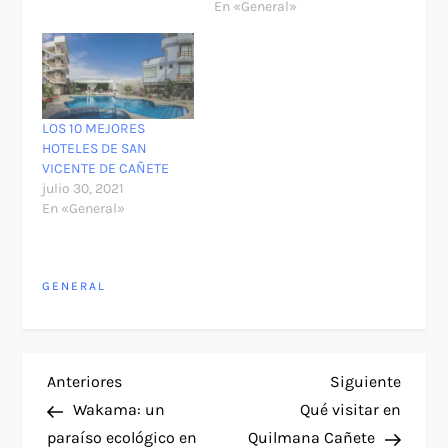
En «General»
LOS 10 MEJORES
HOTELES DE SAN
VICENTE DE CAÑETE
julio 30, 2021
En «General»
GENERAL
N
Entrada
Siguie
Anteriores
Siguiente
anterior
entra
Wakama: un
Qué visitar en
a
paraíso ecológico en
Quilmana Cañete