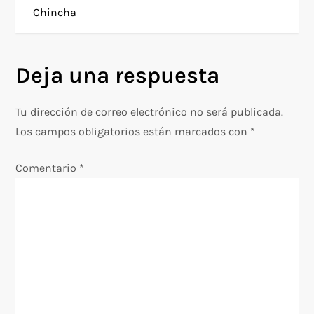
Chincha
v
e
Deja una respuesta
g
Tu dirección de correo electrónico no será publicada.
a
Los campos obligatorios están marcados con
*
c
Comentario
*
i
ó
n
d