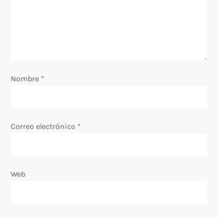
d
e
e
Nombre
*
n
t
Correo electrónico
*
r
a
Web
d
a