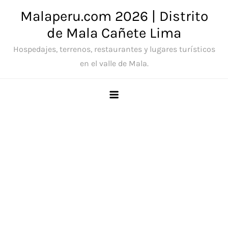
Saltar
Malaperu.com 2026 | Distrito
al
de Mala Cañete Lima
contenido
Hospedajes, terrenos, restaurantes y lugares turísticos
en el valle de Mala.