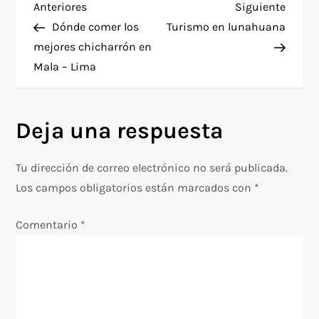
N
Entrada
Siguie
Anteriores
Siguiente
anterior
entra
Dónde comer los
Turismo en lunahuana
a
mejores chicharrón en
Mala – Lima
v
e
Deja una respuesta
g
Tu dirección de correo electrónico no será publicada.
a
Los campos obligatorios están marcados con
*
c
Comentario
*
i
ó
n